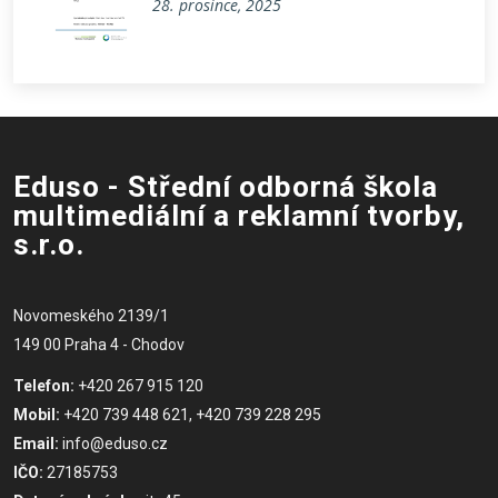
28. prosince, 2025
Eduso - Střední odborná škola
multimediální a reklamní tvorby,
s.r.o.
Novomeského 2139/1
149 00 Praha 4 - Chodov
Telefon:
+420 267 915 120
Mobil:
+420 739 448 621, +420 739 228 295
Email:
info@eduso.cz
IČO:
27185753