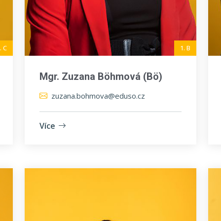
. C
1. B
Mgr. Zuzana Böhmová (Bö)
zuzana.bohmova@eduso.cz
Více