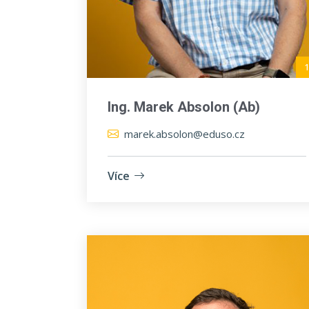
1
Ing. Marek Absolon (Ab)
marek.absolon@eduso.cz
Více