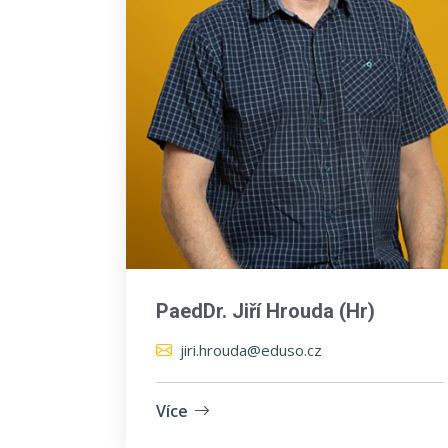
PaedDr. Jiří Hrouda (Hr)
jiri.hrouda@eduso.cz
Více