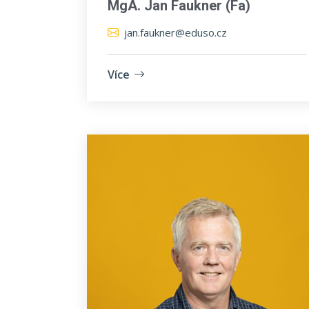
MgA. Jan Faukner (Fa)
jan.faukner@eduso.cz
Více