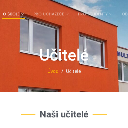
O ŠKOLE
PRO UCHAZEČE
PRO STUDENTY
OB
Učitelé
Úvod
Učitelé
Naši učitelé