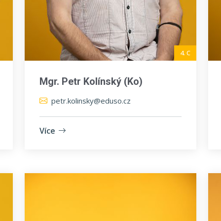
4. C
Mgr. Petr Kolínský (Ko)
petr.kolinsky@eduso.cz
Více