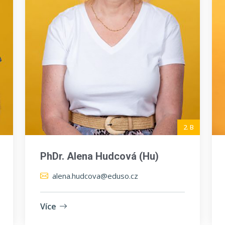
2. B
PhDr. Alena Hudcová (Hu)
alena.hudcova@eduso.cz
Více