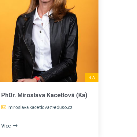
4. A
PhDr. Miroslava Kacetlová (Ka)
miroslava.kacetlova@eduso.cz
Více