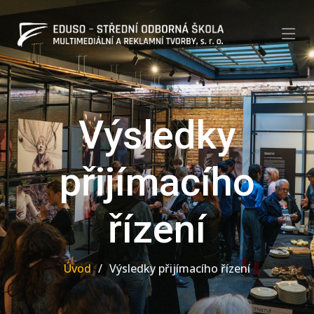
Výsledky
přijímacího
řízení
Úvod
Výsledky přijímacího řízení