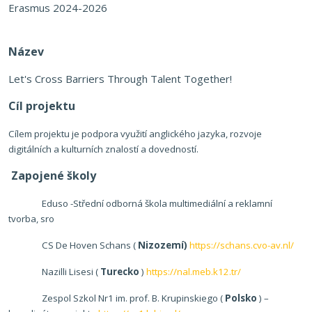
Erasmus 2024-2026
Název
Let's Cross Barriers Through Talent Together!
Cíl projektu
Cílem projektu je podpora využití anglického jazyka, rozvoje
digitálních a kulturních znalostí a dovedností.
Zapojené školy
Eduso -Střední odborná škola multimediální a reklamní
tvorba, sro
CS De Hoven Schans (
Nizozemí)
https://schans.cvo-av.nl/
Nazilli Lisesi (
Turecko
)
https://nal.meb.k12.tr/
Zespol Szkol Nr1 im. prof. B. Krupinskiego (
Polsko
) –