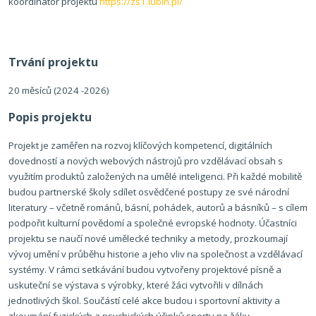
koordinátor projektu
https://zs1.lubin.pl/
Trvání projektu
20 měsíců (2024 -2026)
Popis projektu
Projekt je zaměřen na rozvoj klíčových kompetencí, digitálních
dovedností a nových webových nástrojů pro vzdělávací obsah s
využitím produktů založených na umělé inteligenci.
Při každé mobilitě
budou partnerské školy sdílet osvědčené postupy ze své národní
literatury – včetně románů, básní, pohádek, autorů a básníků – s cílem
podpořit kulturní povědomí a společné evropské hodnoty.
Účastníci
projektu se naučí nové umělecké techniky a metody, prozkoumají
vývoj umění v průběhu historie a jeho vliv na společnost a vzdělávací
systémy.
V rámci setkávání budou vytvořeny projektové písně a
uskuteční se výstava s výrobky, které žáci vytvořili v dílnách
jednotlivých škol.
Součástí celé akce budou i sportovní aktivity a