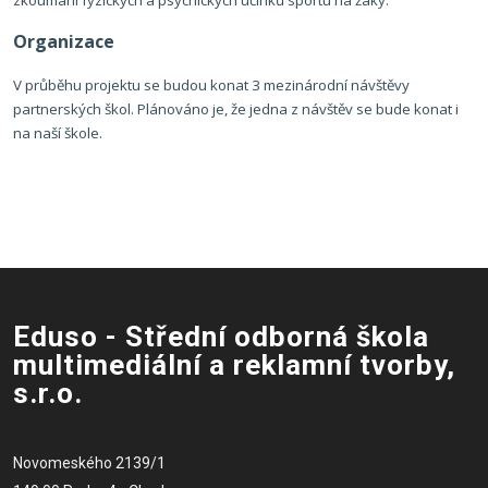
zkoumání fyzických a psychických účinků sportu na žáky.
Organizace
V průběhu projektu se budou konat 3 mezinárodní návštěvy
partnerských škol. Plánováno je, že jedna z návštěv se bude konat i
na naší škole.
Eduso - Střední odborná škola
multimediální a reklamní tvorby,
s.r.o.
Novomeského 2139/1