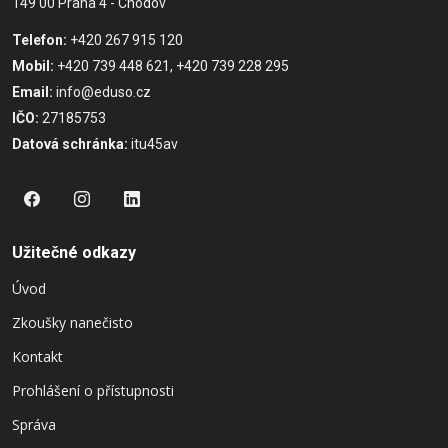
149 00 Praha 4 - Chodov
Telefon:
+420 267 915 120
Mobil:
+420 739 448 621, +420 739 228 295
Email:
info@eduso.cz
IČO:
27185753
Datová schránka:
itu45av
Užitečné odkazy
Úvod
Zkoušky nanečisto
Kontakt
Prohlášení o přístupnosti
Správa