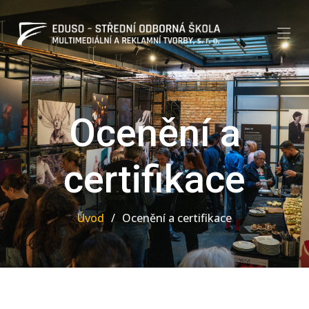
Ocenění a
certifikace
Úvod
Ocenění a certifikace