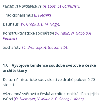
Purismus v architektuře
(A. Loos, Le Corbusier)
.
Tradicionalismus
(
J. Plečnik
)
.
Bauhaus
(
W. Gropius, L. M. Nagy
)
.
Konstruktivistické sochařství
(
V. Tatlin, N. Gabo a A.
Pevsner
).
Sochařství
(
C. Brancuşi, A. Giacometti
).
17. Vývojové tendence soudobé světové a české
architektury
Kulturně historické souvislosti ve druhé polovině 20.
století.
Významná světová a česká architektonická díla a jejich
tvůrci
(
O. Niemeyer, V. Milunić, F. Ghery, L. Kahn)
.