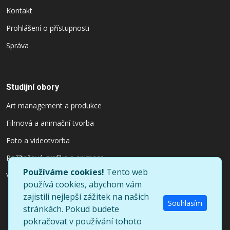
Kontakt
Prohlášení o přístupnosti
Správa
Studijní obory
Art management a produkce
Filmová a animační tvorba
Foto a videotvorba
Počítačová grafika a animace
Používáme cookies!
Tento web
Výtvarnictví a užitý design
používá cookies, abychom vám
zajistili nejlepší zážitek na našich
Souhlasím
stránkách. Pokud budete
pokračovat v používání tohoto