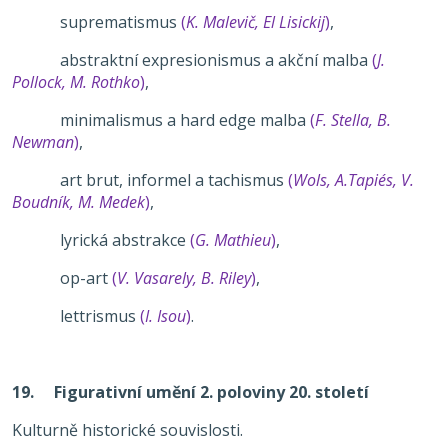
suprematismus
(
K. Malevič, El Lisickij
)
,
abstraktní expresionismus a akční malba
(
J.
Pollock, M. Rothko
)
,
minimalismus a hard edge malba
(
F. Stella, B.
Newman
)
,
art brut, informel a tachismus
(
Wols, A.Tapiés, V.
Boudník, M. Medek
)
,
lyrická abstrakce
(
G. Mathieu
)
,
op-art
(
V. Vasarely, B. Riley
)
,
lettrismus
(
I. Isou
)
.
19. Figurativní umění 2. poloviny 20. století
Kulturně historické souvislosti.