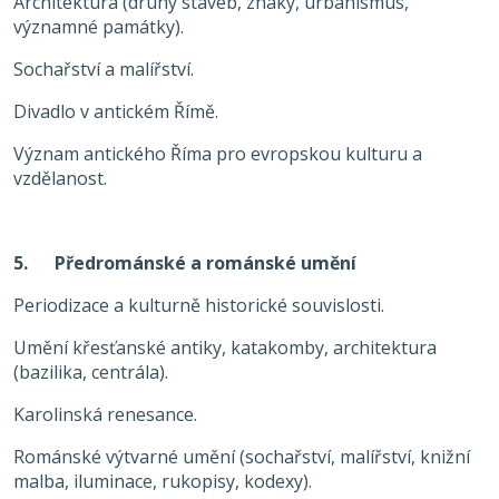
Architektura (druhy staveb, znaky, urbanismus,
významné památky).
Sochařství a malířství.
Divadlo v antickém Římě.
Význam antického Říma pro evropskou kulturu a
vzdělanost.
5. Předrománské a románské umění
Periodizace a kulturně historické souvislosti.
Umění křesťanské antiky, katakomby, architektura
(bazilika, centrála).
Karolinská renesance.
Románské výtvarné umění (sochařství, malířství, knižní
malba, iluminace, rukopisy, kodexy).