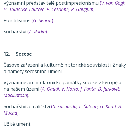
Významní představitelé postimpresionismu
(
V. van Gogh
,
H. Toulouse-Lautrec, P. Cézanne, P. Gauguin
)
.
Pointilismus
(
G. Seurat
).
Sochařství
(
A. Rodin
)
.
12. Secese
Časové zařazení a kulturně historické souvislosti. Znaky
a náměty secesního umění.
Významné architektonické památky secese v Evropě a
na našem území
(
A. Gaudí, V. Horta,
J. Fanta, D. Jurkovič,
Mackintosh
)
.
Sochařství a malířství
(
S. Sucharda, L. Šaloun, G. Klimt, A.
Mucha
)
.
Užité umění.