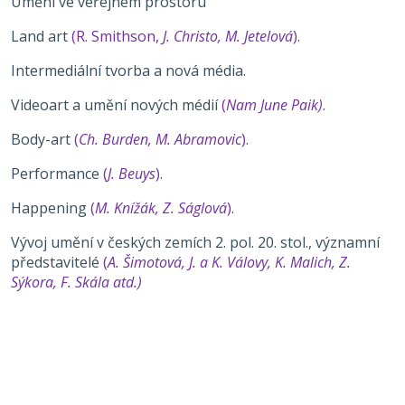
Umění ve veřejném prostoru
Land art
(R. Smithson,
J. Christo, M. Jetelová
)
.
Intermediální tvorba a nová média.
Videoart a umění nových médií
(
Nam June Paik)
.
Body-art
(
Ch. Burden, M. Abramovic
)
.
Performance
(
J. Beuys
)
.
Happening
(
M. Knížák, Z. Ságlová
)
.
Vývoj umění v českých zemích 2. pol. 20. stol., významní
představitelé
(
A. Šimotová, J. a K. Válovy, K. Malich, Z.
Sýkora, F. Skála
atd.)