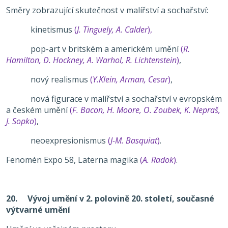
Směry zobrazující skutečnost v malířství a sochařství:
kinetismus
(
J. Tinguely, A. Calder
),
pop-art v britském a americkém umění
(
R.
Hamilton, D. Hockney, A. Warhol, R. Lichtenstein
)
,
nový realismus
(
Y
.Klein, Arman, Cesar
)
,
nová figurace v malířství a sochařství v evropském
a českém umění
(
F. Bacon, H. Moore, O. Zoubek, K. Nepraš,
J. Sopko
)
,
neoexpresionismus
(
J-M. Basquiat
)
.
Fenomén Expo 58, Laterna magika
(
A. Radok
)
.
20. Vývoj umění v 2. polovině 20. století, současné
výtvarné umění