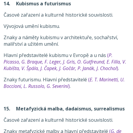
14. Kubismus a futurismus
Časové zařazení a kulturně historické souvislosti.
Vývojová umění kubismu.
Znaky a náměty kubismu v architektuře, sochařství,
malířství a užitém umění.
Hlavní představitelé kubismu v Evropě a u nás
(
P.
Picasso, G. Braque, F. Leger, J. Gris, O. Gutfreund, E. Filla, V.
Kubišta, V. Špála, J. Čapek, J. Gočár, P. Janák, J. Chochol
)
.
Znaky futurismu. Hlavní představitelé
(
E. T. Marinetti, U.
Boccioni, L. Russolo, G. Severini
)
.
15. Metafyzická malba, dadaismus, surrealismus
Časové zařazení a kulturně historické souvislosti.
Znaky metafyzické malby a hlavní představitelé
(
G. de