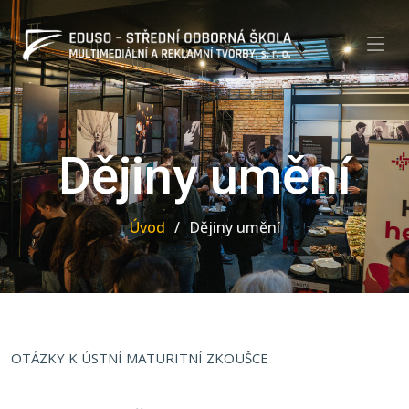
Dějiny umění
Úvod
Dějiny umění
OTÁZKY K ÚSTNÍ MATURITNÍ ZKOUŠCE