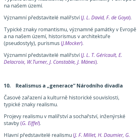
na našem území.
Významní představitelé malířství
(
J. L. David, F. de Goya
)
.
Typické znaky romantismu, významné památky v Evropě
a na našem území, historismus v architektuře
(pseudostyly), purismus
(
J.Mocker
)
.
Významní představitelé malířství
(
J. L. T. Géricault, E.
Delacroix, W.Turner, J. Constable, J. Mánes
)
.
10. Realismus a „generace“ Národního divadla
Časové zařazení a kulturně historické souvislosti,
typické znaky realismu.
Projevy realismu v malířství a sochařství, inženýrské
stavby
(
G. Eiffel
)
.
Hlavní představitelé realismu
(
J. F. Millet, H. Daumier, G.