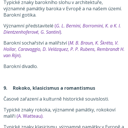
Typické znaky barokního slohu v architektuře,
významné památky baroka v Evropě a na našem území.
Barokní gotika.
Významní představitelé
(
G. L. Bernini, Borromini, K. a K. I.
Dientzenhoferové, G. Santini
)
.
Barokní sochařství a malířství
(
M. B. Braun, K. Škréta, V.
Hollar, Caravaggio, D. Velázquez, P. P. Rubens, Rembrandt H.
van Rijn
)
.
Barokní divadlo.
9. Rokoko, klasicismus a romantismus
Časové zařazení a kulturně historické souvislosti.
Typické znaky rokoka, významné památky, rokokoví
malíři
(A. Watteau).
Typické znaky klasicismu, významné památky v Evropě a