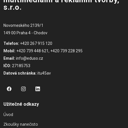
s.r.o.
Novomeského 2139/1
149 00 Praha 4 - Chodov
Telefon:
+420 267 915 120
Mobil:
+420 739 448 621, +420 739 228 295
Email:
info@eduso.cz
IČO:
27185753
Datová schránka:
itu45av
Užitečné odkazy
Úvod
Zkoušky nanečisto