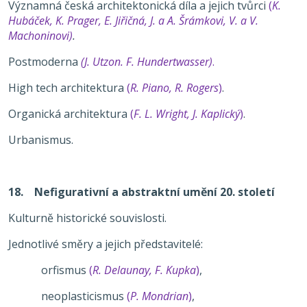
Významná česká architektonická díla a jejich tvůrci
(
K.
Hubáček, K. Prager, E. Jiřičná, J. a A. Šrámkovi, V. a V.
Machoninovi)
.
Postmoderna
(J. Utzon. F. Hundertwasser)
.
High tech architektura
(
R. Piano, R. Rogers
)
.
Organická architektura
(
F. L. Wright, J. Kaplický
)
.
Urbanismus.
18. Nefigurativní a abstraktní umění 20. století
Kulturně historické souvislosti.
Jednotlivé směry a jejich představitelé:
orfismus
(
R. Delaunay, F. Kupka
)
,
neoplasticismus
(
P. Mondrian
)
,