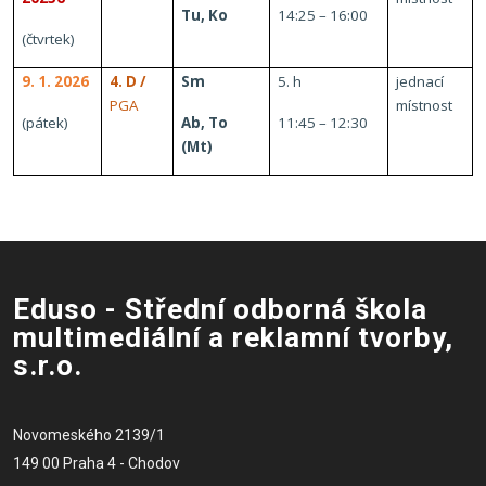
Tu, Ko
14:25 – 16:00
(čtvrtek)
9. 1. 2026
4. D /
Sm
5. h
jednací
PGA
místnost
(pátek)
Ab, To
11:45 – 12:30
(Mt)
Eduso - Střední odborná škola
multimediální a reklamní tvorby,
s.r.o.
Novomeského 2139/1
149 00 Praha 4 - Chodov