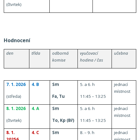
(čtvrtek)
Hodnocení
den
třída
odborná
vyučovací
učebna
komise
hodina /
čas
7. 1. 2026
4. B
Sm
5. a 6. h
jednací
místnost
(středa)
Fa, Tu
11:45 – 13:25
8. 1. 2026
4. A
Sm
5. a 6. h
jednací
místnost
(čtvrtek)
To, Kp (Bř)
11:45 – 13:25
8. 1.
4. C
Sm
8. – 9. h
jednací
20256
místnost