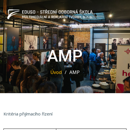
AMP
Úvod
AMP
Kritéria přijímacího řízení