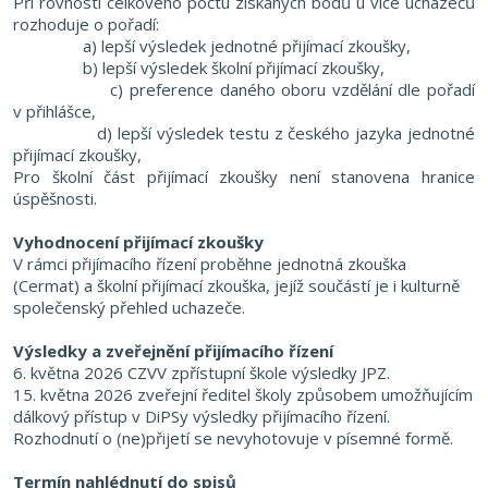
Při rovnosti celkového počtu získaných bodů u více uchazečů
rozhoduje o pořadí:
a) lepší výsledek jednotné přijímací zkoušky,
b) lepší výsledek školní přijímací zkoušky,
c) preference daného oboru vzdělání dle pořadí
v přihlášce,
d) lepší výsledek testu z českého jazyka jednotné
přijímací zkoušky,
Pro školní část přijímací zkoušky není stanovena hranice
úspěšnosti.
Vyhodnocení
přijímací zkoušky
V rámci přijímacího řízení proběhne jednotná zkouška
(Cermat) a školní přijímací zkouška, jejíž součástí je i kulturně
společenský přehled uchazeče.
Výsledky a zveřejnění přijímacího řízení
6. května 2026 CZVV zpřístupní škole výsledky JPZ.
15. května 2026 zveřejní ředitel školy způsobem umožňujícím
dálkový přístup v DiPSy výsledky
přijímacího řízení.
Rozhodnutí o (ne)přijetí se nevyhotovuje v písemné formě.
Termín nahlédnutí do spisů