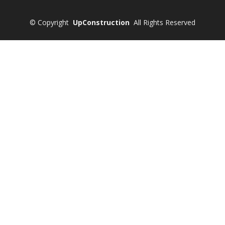
©
Copyright
UpConstruction
All Rights Reserved