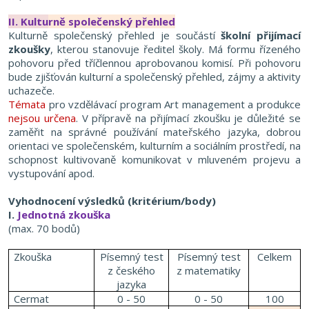
II.
Kultu
rně společenský přehled
Kulturně společenský přehled
je součástí
školní přijímací
zkoušky
, kterou stanovuje ředitel školy. Má formu řízeného
pohovoru
před tříčlennou aprobovanou komisí.
Při pohovoru
bude zjišťován kulturní a společenský přehled,
zájmy a aktivity
uchazeče.
Témata
pro vzdělávací program Art management a produkce
nejsou určena
. V přípravě na přijímací zkoušku je důležité se
zaměřit na správné používání mateřského jazyka, dobrou
orientaci ve společenském, kulturním a sociálním prostředí, na
schopnost kultivovaně komunikovat v mluveném projevu a
vystupování apod.
Vyhodnocení výsledků (kritérium/body)
I.
Jednotná zkouška
(max. 70 bodů)
Zkouška
Písemný test
Písemný test
Celkem
z českého
z matematiky
jazyka
Cermat
0 - 50
0 - 50
100