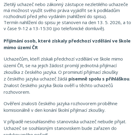
Zletilý uchazeč nebo zákonný zástupce nezletilého uchazeče
má možnost využít svého práva vyjádřit se k podkladům
rozhodnutí před jeho vydáním (nahlížení do spisu).
Termín nahlížení do spisu je stanoven na den 13. 5. 2026, a to
v čase 9-12 a 13-15:30 (po telefonické domluvě).
Přijímání osob, které získaly předchozí vzdělání ve škole
mimo území ČR
Uchazečům, kteří získali předchozí vzdělání ve škole mimo
území ČR, se na jejich žádost promíjí jednotná přijímací
zkouška z českého jazyka. O prominutí přijímací zkoušky
z českého jazyka uchazeč žádá
písemně spolu s přihláškou
.
Znalost českého jazyka škola ověří u těchto uchazečů
rozhovorem.
Ověření znalosti českého jazyka rozhovorem proběhne
komisionálně
v den konání školní přijímací zkoušky.
V případě nesouhlasného stanoviska uchazeč nebude přijat.
Uchazeč se souhlasným stanoviskem bude zařazen do
redukovaného pořadí.