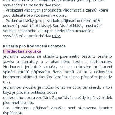
vysvědčení
za poslední dva roky.
- Prokázání vhodných schopností, vědomostí a zájmů, které
jsou důležité pro vzdělávání v oboru.
- Podání přihlášky (pro první kolo přijímacího řízení může
uchazeč podat tři přihláš
ky).
Součástí přihlášky musí být i
souhlas zákonného zástupce nezletilého uchazeče
a
vysvědčení za poslední dva
roky.
Kritéria pro hodnocení uchazeče
I. Jedn
otná zkouška
Jednotná zkouška se skládá z písemného testu z českého
jazyka a literatury a z písemného testu z matematiky.
Hodnocení jednotné zkoušky se na celkovém hodnocení
splnění kritérií přijímacího řízení podílí 70 %
z celkového
hodnocení přijímací zkoušky (koeficient pro přepočet je tedy
0,7).
Jednotnou zkoušku je možno konat ve dvou termínech, a to i
když je podána přihláška pouze
do jednoho oboru vzdělání. Započítává se vždy lepší výsledek
písemného testu.
Pro jednotnou přijímací zkoušku není stanovena hranice
úspěšnosti.