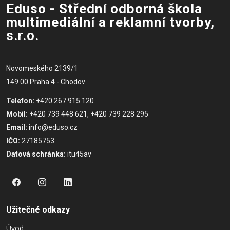
Eduso - Střední odborná škola
multimediální a reklamní tvorby,
s.r.o.
Novomeského 2139/1
149 00 Praha 4 - Chodov
Telefon:
+420 267 915 120
Mobil:
+420 739 448 621, +420 739 228 295
Email:
info@eduso.cz
IČO:
27185753
Datová schránka:
itu45av
Užitečné odkazy
Úvod