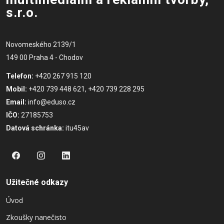
s.r.o.
Novomeského 2139/1
149 00 Praha 4 - Chodov
Telefon:
+420 267 915 120
Mobil:
+420 739 448 621, +420 739 228 295
Email:
info@eduso.cz
IČO:
27185753
Datová schránka:
itu45av
Užitečné odkazy
Úvod
Zkoušky nanečisto