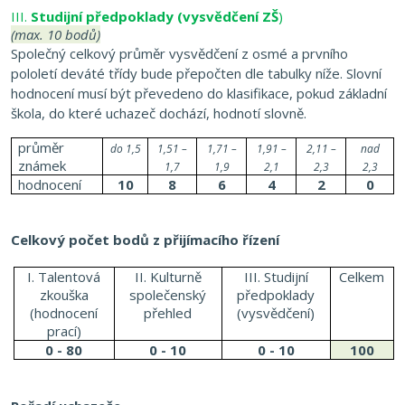
III.
Studijní předpoklady (vysvědčení ZŠ
)
(max. 10 bodů)
Společný celkový průměr vysvědčení z osmé a prvního
pololetí deváté třídy bude přepočten dle tabulky níže. Slovní
hodnocení musí být převedeno do klasifikace, pokud základní
škola, do které uchazeč dochází, hodnotí slovně.
průměr
do 1,5
1,51 –
1,71 –
1,91 –
2,11 –
nad
známek
1,7
1,9
2,1
2,3
2,3
hodnocení
10
8
6
4
2
0
Celkový počet bodů z přijímacího řízení
I. Talentová
II. Kulturně
III. Studijní
Celkem
zkouška
společenský
předpoklady
(hodnocení
přehled
(vysvědčení)
prací)
0 - 80
0 - 10
0 - 10
100