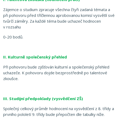
Zájemce o studium zpracuje všechna čtyři zadaná témata a
při
pohovoru před tříčlennou aprobovanou komisí vysvětlí své
tvůrčí záměry. Za každé téma b
ude uchazeč hodnocen
v rozsahu
0-20 bodů.
II. Kulturně společenský přehled
Při pohovoru bude zjišťován kulturní a společenský přehled
uchazeče
. K pohovoru dojde bezprostředně po talentové
zkoušce.
III. Studijní předpoklady (vysvědčení ZŠ)
Společný celkový průměr hodnocení na vysvědčení z 8. třídy a
prvního pololetí 9. třídy bude přepočten dle tabulky níže.