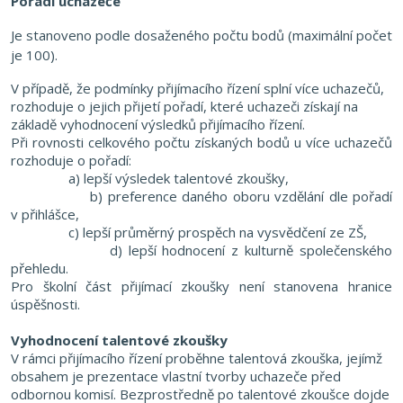
Pořadí uchazeče
Je stanoveno podle dosaženého počtu bodů (maximální počet
je 100).
V případě, že podmínky přijímacího řízení splní více uchazečů,
rozhoduje o jejich přijetí pořadí, které uchazeči získají na
základě vyhodnocení výsledků přijímacího řízení.
Při rovnosti celkového počtu získaných bodů u více uchazečů
rozhoduje o pořadí:
a) lepší výsledek talentové zkoušky,
b) preference daného oboru vzdělání dle pořadí
v přihlášce,
c) lepší průměrný prospěch na vysvědčení ze ZŠ,
d) lepší hodnocení z kulturně společenského
přehledu.
Pro školní část přijímací zkoušky není stanovena hranice
úspěšnosti.
Vyhodnocení
talentové zkoušky
V rámci přijímacího řízení proběhne talentová zkouška
, jejímž
obsahem je prezentace vlastní tvorby uchazeče před
odbornou komisí. Bezprostředně po talentové zkoušce dojde