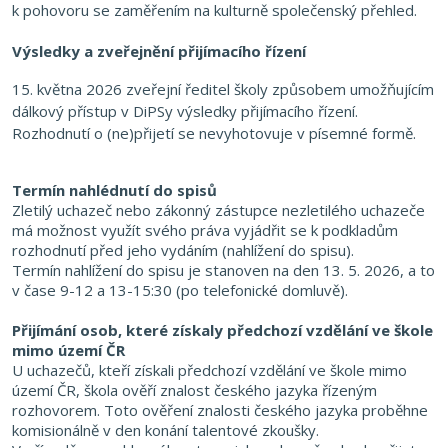
k pohovoru se zaměřením na kulturně společenský přehled.
Výsledky a zveřejnění přijímacího řízení
15. května 2026 zveřejní ředitel školy způsobem umožňujícím
dálkový přístup v DiPSy výsledky
přijímacího řízení.
Rozhodnutí o (ne)přijetí se nevyhotovuje v písemné formě.
Termín nahlédnutí do spisů
Zletilý uchazeč nebo zákonný zástupce nezletilého uchazeče
má možnost využít svého práva vyjádřit se k podkladům
rozhodnutí před jeho vydáním (nahlížení do spisu).
Termín nahlížení do spisu je stanoven na den 13. 5. 2026, a to
v čase 9-12 a 13-15:30 (po telefonické domluvě).
Přijímání osob, které získaly předchozí vzdělání ve škole
mimo území ČR
U uchazečů, kteří získali předchozí vzdělání ve škole mimo
území ČR, škola ověří znalost českého jazyka řízeným
rozhovorem. Toto ověření znalosti českého jazyka proběhne
komisionálně
v den konání talentové zkoušky.