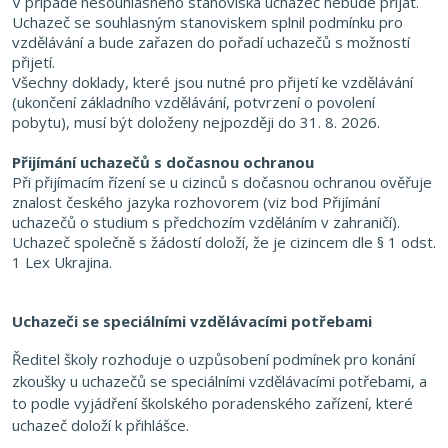
V případě nesouhlasného stanoviska uchazeč nebude přijat.
Uchazeč se souhlasným stanoviskem splnil podmínku pro
vzdělávání a bude zařazen do pořadí uchazečů s možností
přijetí.
Všechny doklady, které jsou nutné pro přijetí ke vzdělávání
(ukončení základního vzdělávání, potvrzení o povolení
pobytu), musí být doloženy nejpozději do 31. 8. 2026.
Přijímání uchazečů s dočasnou ochranou
Při přijímacím řízení se u cizinců s dočasnou ochranou ověřuje
znalost českého jazyka rozhovorem (viz bod Přijímání
uchazečů o studium s předchozím vzděláním v zahraničí).
Uchazeč společně s žádostí doloží, že je cizincem dle § 1 odst.
1 Lex Ukrajina.
Uchazeči se speciálními vzdělávacími potřebami
Ředitel školy rozhoduje o uzpůsobení podmínek pro konání
zkoušky u uchazečů se speciálními vzdělávacími potřebami, a
to podle vyjádření školského poradenského zařízení, které
uchazeč doloží k přihlášce.