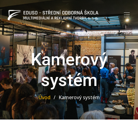
Kamerový
systém
Úvod
Kamerový systém