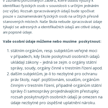
v záznamu pořizovaných záběrů, které budou využity k
identifikaci fyzických osob v souvislosti s určitým jednáním
(viz výše). Rozsah zpracovávaných údajů bude spočívat
pouze v zaznamenávání fyzických osob na určitých přesně
stanovených místech. Naše škola nebude zpracovávat údaje
týkající se adresných a identifikačních údajů ani citlivé údaje,
ani popisné údaje.
Vaše osobní údaje můžeme nebo musíme poskytnout:
státním orgánům, resp. subjektům veřejné moci
v případech, kdy škole poskytnutí osobních údajů
ukládají zákony – jedná se zejm. o orgány státní
správy, soudy, orgány činné v trestním řízení apod.
dalším subjektům, je-li to nezbytné pro ochranu
práv školy, např. pojišťovnám, soudům, orgánům
činným v trestním řízení, případně orgánům státní
správy či samosprávy projednávajícím přestupky;
rozsah poskytnutých osobních údajů je omezen na
údaje nezbytné pro úspěšné uplatnění nároku.