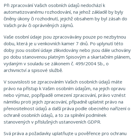
Při zpracování Vašich osobních údajů nedochází k
automatizovanému rozhodování, na jehož základě by byly
činěny úkony či rozhodnutí, jejichž obsahem by byl zásah do
Vašich práv či oprávněných zájmů.
Vaše osobní údaje jsou zpracovávány pouze po nezbytnou
dobu, která je u venkovních kamer 7 dnů. Po uplynutí této
doby jsou osobní údaje zlikvidovány nebo jsou dále uchovány
po dobu stanovenou platným Spisovým a skartačním plánem,
vydaným v souladu se zákonem č. 499/2004 Sb., o
archivnictví a spisové službě.
V souvislosti se zpracováním Vašich osobních údajů máte
právo na přístup k Vašim osobním údajům, na jejich opravu
nebo výmaz, popřípadě omezení zpracování, právo vznést
námitku proti jejich zpracování, případně uplatnit právo na
přenositelnost údajů a další práva podle obecného nařízení o
ochraně osobních údajů, a to za splnění podmínek
stanovených v příslušných ustanoveních GDPR.
Svá práva a požadavky uplatňujte u pověřence pro ochranu