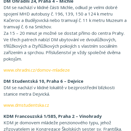
DM Ohradní 24, Praha 4 – Michle
DM se nachází v klidné části Michle, odkud je velmi dobré
spojení MHD autobusy č. 196, 139, 150 a 124 k metru
Kačerov a Budějovická nebo tramvají č. 11 k metru Muzeum a
tramvají č. 6 na Smíchov.
Za 15 – 20 minut je možné se dostat přímo do centra Prahy.
Ve třech patrech nabízí DM ubytování ve dvoulůžkových,
třílůžkových a čtyřlůžkových pokojích s vlastním sociálním
zařízením a sprchou. Příslušenství je vždy společné dvěma
pokojům.
www.ohradni.cz/domov-mladeze
DM Studentská 10, Praha 6 – Dejvice
DM se nachází v klidné lokalitě v bezprostřední blízkosti
stanice metra Dejvická.
www.dmstudentska.cz
KDM Francouzská 1/585, Praha 2 – Vinohrady
KDM je domovem mládeže penzionového typu, jehož
zřizovatelem je Kongregace Školských sester sv. Františka.