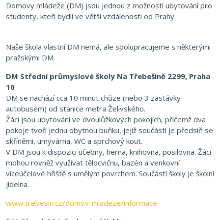
Domovy mládeže (DM) jsou jednou z možností ubytování pro
studenty, kteří bydlí ve větší vzdálenosti od Prahy.
Naše škola vlastní DM nemá, ale spolupracujeme s některými
pražskými DM.
DM Střední průmyslové školy Na Třebešíně 2299, Praha
10
DM se nachází cca 10 minut chůze (nebo 3 zastávky
autobusem) od stanice metra Želivského.
Žáci jsou ubytováni ve dvoulůžkových pokojích, přičemž dva
pokoje tvoří jednu obytnou buňku, jejíž součástí je předsíň se
skříněmi, umývárna, WC a sprchový kout.
V DM jsou k dispozici učebny, herna, knihovna, posilovna. Žáci
mohou rovněž využívat tělocvičnu, bazén a venkovní
víceúčelové hřiště s umělým povrchem. Součástí školy je školní
jídelna.
www.trebesin.cz/domov-mladeze/informace