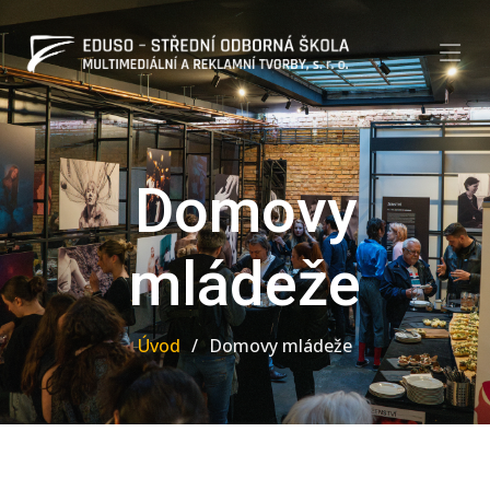
Domovy
mládeže
Úvod
Domovy mládeže