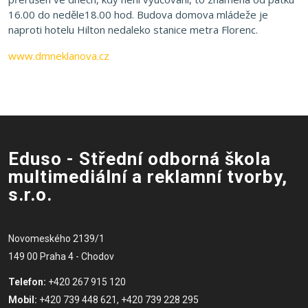
16.00 do neděle18.00 hod. Budova domova mládeže je
naproti hotelu Hilton nedaleko stanice metra Florenc.
www.dmneklanova.cz
Eduso - Střední odborná škola
multimediální a reklamní tvorby,
s.r.o.
Novomeského 2139/1
149 00 Praha 4 - Chodov
Telefon:
+420 267 915 120
Mobil:
+420 739 448 621, +420 739 228 295