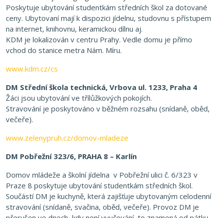
Poskytuje ubytování studentkám středních škol za dotované
ceny. Ubytovaní mají k dispozici jídelnu, studovnu s přístupem
na internet, knihovnu, keramickou dílnu aj.
KDM je lokalizován v centru Prahy. Vedle domu je přímo
vchod do stanice metra Nám. Míru.
www.kdm.cz/cs
DM Střední škola technická, Vrbova ul. 1233, Praha 4
Žáci jsou ubytování ve třílůžkových pokojích.
Stravování je poskytováno v běžném rozsahu (snídaně, oběd,
večeře).
www.zelenypruh.cz/domov-mladeze
DM Pobřežní 323/6, PRAHA 8 – Karlín
Domov mládeže a školní jídelna v Pobřežní ulici č. 6/323 v
Praze 8 poskytuje ubytování studentkám středních škol.
Součástí DM je kuchyně, která zajišťuje ubytovaným celodenní
stravování (snídaně, svačina, oběd, večeře). Provoz DM je
přerušen ve dnech, kdy není vyučování, to znamená od pátku