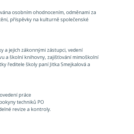
rována osobním ohodnocením, odměnami za
tění, příspěvky na kulturně společenské
ky a jejich zákonnými zástupci, vedení
u a školní knihovny, zajišťování mimoškolní
tky ředitele školy paní Jitka Smejkalová a
rovedení práce
a pokyny techniků PO
elné revize a kontroly.