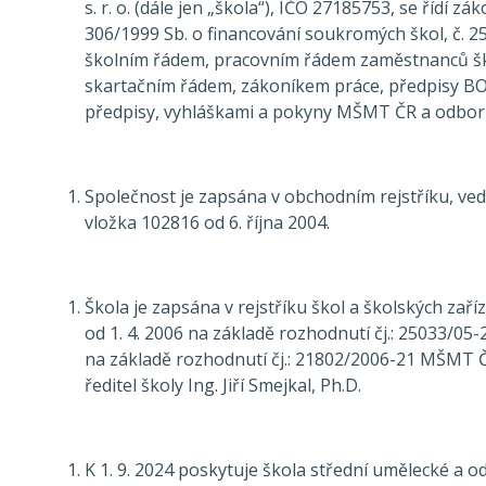
s. r. o. (dále jen „škola“), IČO 27185753, se řídí zá
306/1999 Sb. o financování soukromých škol, č. 2
školním řádem, pracovním řádem zaměstnanců šk
skartačním řádem, zákoníkem práce, předpisy BO
předpisy, vyhláškami a pokyny MŠMT ČR a odbor
Společnost je zapsána v obchodním rejstříku, ve
vložka 102816 od 6. října 2004.
Škola je zapsána v rejstříku škol a školských zař
od 1. 4. 2006 na základě rozhodnutí čj.: 25033/05-21
na základě rozhodnutí čj.: 21802/2006-21 MŠMT ČR
ředitel školy Ing. Jiří Smejkal, Ph.D.
K 1. 9. 2024 poskytuje škola střední umělecké a 