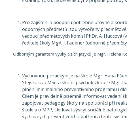
školního roku, může však být v případě potřeby sv
Pro zajištění a podporu potřebné úrovně a koord
odborných předmětů jsou vytvořeny předmětové k
vedoucí předmětových komisí PhDr. A. Hudcová (
ředitele školy MgA. J. Faukner (odborné předměty)
Odborným garantem výuky cizích jazyků je Mgr. Helena K
Výchovnou poradkyní je na škole Mgr. Hana Pšen
Stejskalová MSc. a školní psycholožkou je Mgr. Is
plnění minimálního preventivního programu i dlou
Cílem je pravidelně písemně informovat vedení šk
zapojovat pedagogy školy na spolupráci při reali
škole a o MPP, sledovat výskyt sociálně patologic
výchovných preventivních opatření a tento systém