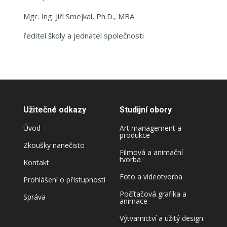
Mgr. Ing. Jiří Smejkal, Ph.D., MBA
ředitel školy a jednatel společnosti
Užitečné odkazy
Studijní obory
Úvod
Art management a
produkce
Zkoušky nanečisto
Filmová a animační
tvorba
Kontakt
Foto a videotvorba
Prohlášení o přístupnosti
Počítačová grafika a
Správa
animace
Výtvarnictví a užitý design