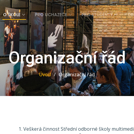
O ŠKOLE
PRO UCHAZEČE
PRO STUDENTY
OB
Organizační řád
Úvod
Organizační řád
Veškerá činnost Střední odborné školy multimedi