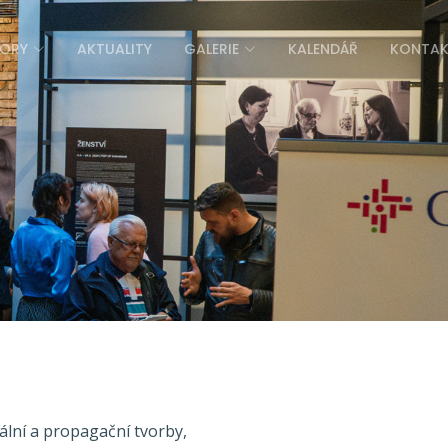
ORY
AKTUALITY
GALERIE
KALENDÁŘ
KONTA
ální a propagační tvorby,