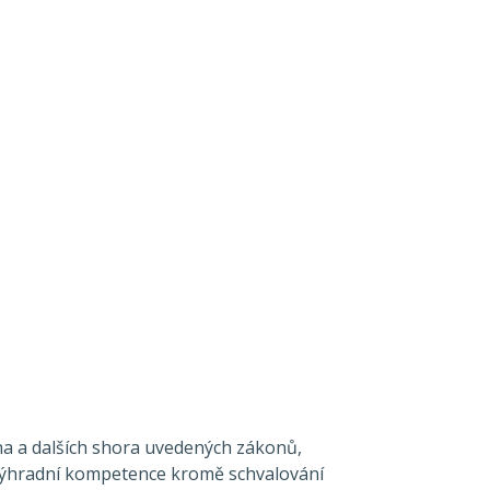
ona a dalších shora uvedených zákonů,
o výhradní kompetence kromě schvalování