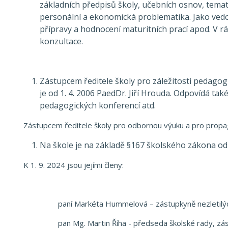
základních předpisů školy, učebních osnov, temat
personální a ekonomická problematika. Jako vedouc
přípravy a hodnocení maturitních prací apod. V 
konzultace.
Zástupcem ředitele školy pro záležitosti pedagog
je od 1. 4. 2006 PaedDr. Jiří Hrouda. Odpovídá ta
pedagogických konferencí atd.
Zástupcem ředitele školy pro odbornou výuku a pro propaga
Na škole je na základě §167 školského zákona od 
K 1. 9. 2024 jsou jejími členy:
paní Markéta Hummelová – zástupkyně nezletilýc
pan Mg. Martin Říha - předseda školské rady, zás