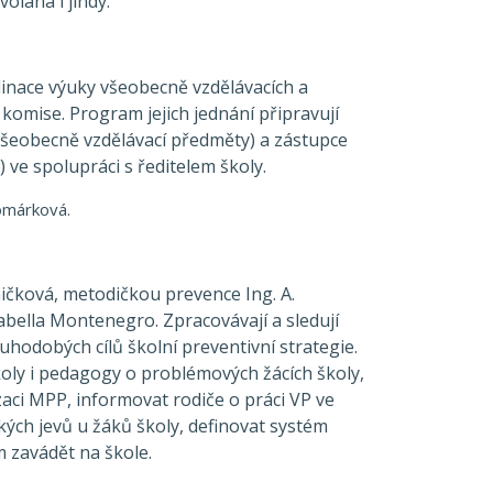
olána i jindy.
inace výuky všeobecně vzdělávacích a
omise. Program jejich jednání připravují
všeobecně vzdělávací předměty) a zástupce
 ve spolupráci s ředitelem školy.
omárková.
ičková, metodičkou prevence Ing. A.
abella Montenegro. Zpracovávají a sledují
hodobých cílů školní preventivní strategie.
oly i pedagogy o problémových žácích školy,
zaci MPP, informovat rodiče o práci VP ve
kých jevů u žáků školy, definovat systém
 zavádět na škole.