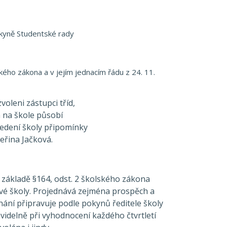
edkyně Studentské rady
kého zákona a v jejím jednacím řádu z 24. 11.
oleni zástupci tříd,
á na škole působí
vedení školy připomínky
teřina Jačková.
 základě §164, odst. 2 školského zákona
vé školy. Projednává zejména prospěch a
dnání připravuje podle pokynů ředitele školy
videlně při vyhodnocení každého čtvrtletí