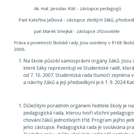
Ak. mal. Jaroslav Klát - zástupce pedagogů
Paní Kateřina Jačková - zástupce zletilých žáků, předs
pan Marek Smejkal - zástupce zřizovatele
Práva a povinnosti školské rady jsou uvedeny v §168 škols
2006.
Na škole působí samosprávní orgány žáků. Jsou zv
které žáky reprezentují ve Studentské radě, kter
od 7. 10. 2007. Studentská rada tlumočí zejména 
a návrhy žáků a její předsedkyní je k 1. 9. 2024 Ka
Důležitým poradním orgánem ředitele školy je na
pedagogická rada, kterou tvoří všichni pedagogo
chování žáků jednotlivých tříd. Program jejího je
jeho zástupce. Pedagogická rada je svolávána pra