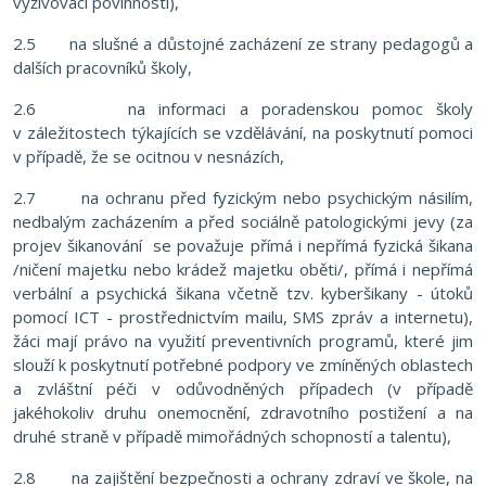
vyživovací povinnosti),
2.5 na slušné a důstojné zacházení ze strany pedagogů a
dalších pracovníků školy,
2.6 na informaci a poradenskou pomoc školy
v záležitostech týkajících se vzdělávání, na poskytnutí pomoci
v případě, že se ocitnou v nesnázích,
2.7 na ochranu před fyzickým nebo psychickým násilím,
nedbalým zacházením a před sociálně patologickými jevy (za
projev šikanování se považuje přímá i nepřímá fyzická šikana
/ničení majetku nebo krádež majetku oběti/, přímá i nepřímá
verbální a psychická šikana včetně tzv. kyberšikany - útoků
pomocí ICT - prostřednictvím mailu, SMS zpráv a internetu),
žáci mají právo na využití preventivních programů, které jim
slouží k poskytnutí potřebné podpory ve zmíněných oblastech
a zvláštní péči v odůvodněných případech (v případě
jakéhokoliv druhu onemocnění, zdravotního postižení a na
druhé straně v případě mimořádných schopností a talentu),
2.8 na zajištění bezpečnosti a ochrany zdraví ve škole, na