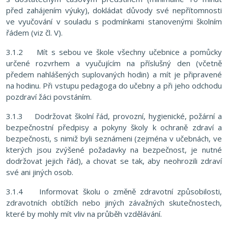
před zahájením výuky), dokládat důvody své nepřítomnosti
ve vyučování v souladu s podmínkami stanovenými školním
řádem (viz čl. V).
3.1.2 Mít s sebou ve škole všechny učebnice a pomůcky
určené rozvrhem a vyučujícím na příslušný den (včetně
předem nahlášených suplovaných hodin) a mít je připravené
na hodinu. Při vstupu pedagoga do učebny a při jeho odchodu
pozdraví žáci povstáním.
3.1.3 Dodržovat školní řád, provozní, hygienické, požární a
bezpečnostní předpisy a pokyny školy k ochraně zdraví a
bezpečnosti, s nimiž byli seznámeni (zejména v učebnách, ve
kterých jsou zvýšené požadavky na bezpečnost, je nutné
dodržovat jejich řád), a chovat se tak, aby neohrozili zdraví
své ani jiných osob.
3.1.4 Informovat školu o změně zdravotní způsobilosti,
zdravotních obtížích nebo jiných závažných skutečnostech,
které by mohly mít vliv na průběh vzdělávání.