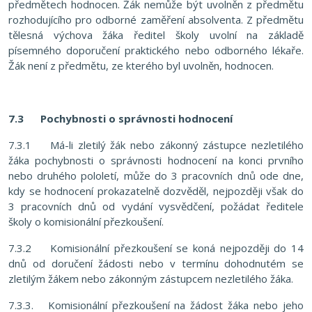
předmětech hodnocen. Žák nemůže být uvolněn z předmětu
rozhodujícího pro odborné zaměření absolventa. Z předmětu
tělesná výchova žáka ředitel školy uvolní na základě
písemného doporučení praktického nebo odborného lékaře.
Žák není z předmětu, ze kterého byl uvolněn, hodnocen.
7.3
Pochybnosti o správnosti hodnocení
7.3.1 Má-li zletilý žák nebo zákonný zástupce nezletilého
žáka pochybnosti o správnosti hodnocení na konci prvního
nebo druhého pololetí, může do 3 pracovních dnů ode dne,
kdy se hodnocení prokazatelně dozvěděl, nejpozději však do
3 pracovních dnů od vydání vysvědčení, požádat ředitele
školy o komisionální přezkoušení.
7.3.2 Komisionální přezkoušení se koná nejpozději do 14
dnů od doručení žádosti nebo v termínu dohodnutém se
zletilým žákem nebo zákonným zástupcem nezletilého žáka.
7.3.3. Komisionální přezkoušení na žádost žáka nebo jeho