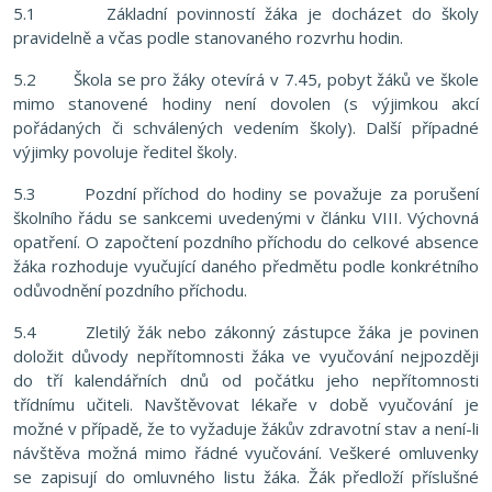
5.1 Základní povinností žáka je docházet do školy
pravidelně a včas podle stanovaného rozvrhu hodin.
5.2 Škola se pro žáky otevírá v 7.45, pobyt žáků ve škole
mimo stanovené hodiny není dovolen (s výjimkou akcí
pořádaných či schválených vedením školy). Další případné
výjimky povoluje ředitel školy.
5.3 Pozdní příchod do hodiny se považuje za porušení
školního řádu se sankcemi uvedenými v článku VIII. Výchovná
opatření. O započtení pozdního příchodu do celkové absence
žáka rozhoduje vyučující daného předmětu podle konkrétního
odůvodnění pozdního příchodu.
5.4 Zletilý žák nebo zákonný zástupce žáka je povinen
doložit důvody nepřítomnosti žáka ve vyučování nejpozději
do tří kalendářních dnů od počátku jeho nepřítomnosti
třídnímu učiteli. Navštěvovat lékaře v době vyučování je
možné v případě, že to vyžaduje žákův zdravotní stav a není-li
návštěva možná mimo řádné vyučování. Veškeré omluvenky
se zapisují do omluvného listu žáka. Žák předloží příslušné