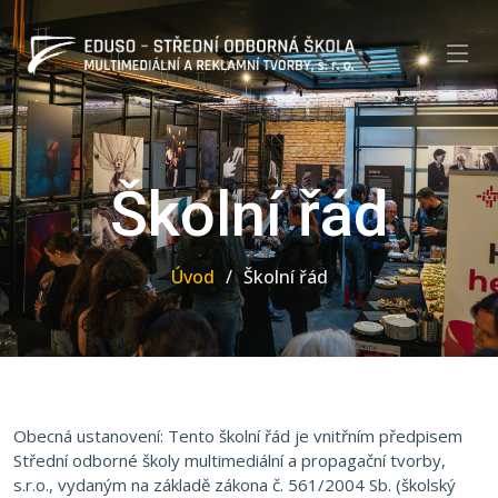
Školní řád
Úvod
Školní řád
Obecná ustanovení: Tento školní řád je vnitřním předpisem
Střední odborné školy multimediální a propagační tvorby,
s.r.o., vydaným na základě zákona č. 561/2004 Sb. (školský