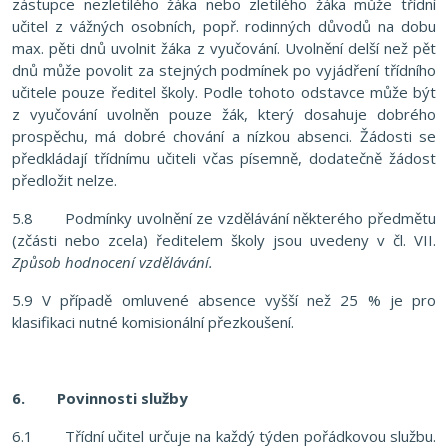
zástupce nezletilého žáka nebo zletilého žáka může třídní
učitel z vážných osobních, popř. rodinných důvodů na dobu
max. pěti dnů uvolnit žáka z vyučování. Uvolnění delší než pět
dnů může povolit za stejných podmínek po vyjádření třídního
učitele pouze ředitel školy. Podle tohoto odstavce může být
z vyučování uvolněn pouze žák, který dosahuje dobrého
prospěchu, má dobré chování a nízkou absenci. Žádosti se
předkládají třídnímu učiteli včas písemně, dodatečně žádost
předložit nelze.
5.8 Podmínky uvolnění ze vzdělávání některého předmětu
(zčásti nebo zcela) ředitelem školy jsou uvedeny v čl. VII.
Způsob hodnocení vzdělávání.
5.9 V případě omluvené absence vyšší než 25 % je pro
klasifikaci nutné komisionální přezkoušení.
6.
Povinnosti služby
6.1 Třídní učitel určuje na každý týden pořádkovou službu.