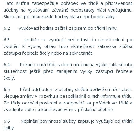
Tato služba zabezpečuje pořádek ve třídě a připravenost
učebny na vyučování, závažné nedostatky hlásí vyučujícímu.
Služba na počátku každé hodiny hlásí nepřítomné žáky.
6.2 Vyučovací hodina začíná zápisem do třídní knihy.
6.3 Jestliže se vyučující nedostaví do deseti minut po
zvonění k výuce, ohlásí tuto skutečnost žákovská služba
zástupci ředitele školy nebo na sekretariát.
6.4 Pokud nemá třída volnou učebnu na výuku, ohlásí tuto
skutečnost ještě před zahájením výuky zástupci ředitele
školy.
6.5 Před odchodem z učebny služba pečlivě smaže tabuli.
Sleduje změny v rozvrhu a bezodkladně o nich informuje třídu.
Ze třídy odchází poslední a zodpovídá za pořádek ve třídě a
zvednuté židle na konci vyučování v příslušné učebně.
6.6 Neplnění povinností služby zapisuje vyučující do třídní
knihy.