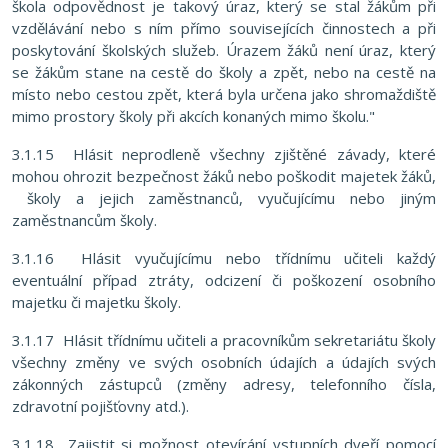
škola odpovědnost je takový úraz, který se stal žákům při
vzdělávání nebo s ním přímo souvisejících činnostech a při
poskytování školských služeb. Úrazem žáků není úraz, který
se žákům stane na cestě do školy a zpět, nebo na cestě na
místo nebo cestou zpět, která byla určena jako shromaždiště
mimo prostory školy při akcích konaných mimo školu."
3.1.15 Hlásit neprodleně všechny zjištěné závady, které
mohou ohrozit bezpečnost žáků nebo poškodit majetek žáků,
školy a jejich zaměstnanců, vyučujícímu nebo jiným
zaměstnancům školy.
3.1.16 Hlásit vyučujícímu nebo třídnímu učiteli každý
eventuální případ ztráty, odcizení či poškození osobního
majetku či majetku školy.
3.1.17 Hlásit třídnímu učiteli a pracovníkům sekretariátu školy
všechny změny ve svých osobních údajích a údajích svých
zákonných zástupců (změny adresy, telefonního čísla,
zdravotní pojišťovny atd.).
3.1.18 Zajistit si možnost otevírání vstupních dveří pomocí