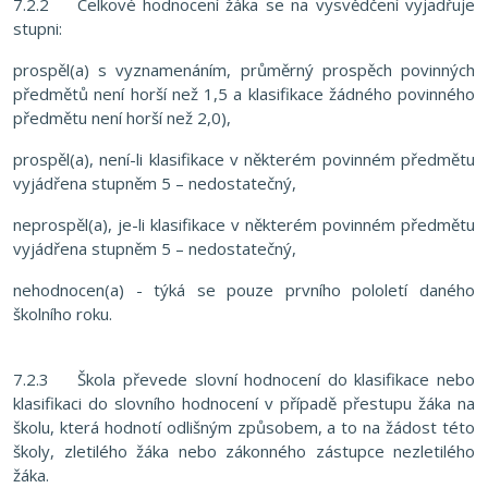
7.2.2 Celkové hodnocení žáka se na vysvědčení vyjadřuje
stupni:
prospěl(a) s vyznamenáním, průměrný prospěch povinných
předmětů není horší než 1,5 a klasifikace žádného povinného
předmětu není horší než 2,0),
prospěl(a), není-li klasifikace v některém povinném předmětu
vyjádřena stupněm 5 – nedostatečný,
neprospěl(a), je-li klasifikace v některém povinném předmětu
vyjádřena stupněm 5 – nedostatečný,
nehodnocen(a) - týká se pouze prvního pololetí daného
školního roku.
7.2.3 Škola převede slovní hodnocení do klasifikace nebo
klasifikaci do slovního hodnocení v případě přestupu žáka na
školu, která hodnotí odlišným způsobem, a to na žádost této
školy, zletilého žáka nebo zákonného zástupce nezletilého
žáka.