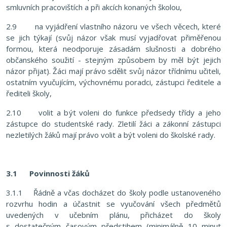
smluvních pracovištích a při akcích konaných školou,
2.9 na vyjádření vlastního názoru ve všech věcech, které
se jich týkají (svůj názor však musí vyjadřovat přiměřenou
formou, která neodporuje zásadám slušnosti a dobrého
občanského soužití - stejným způsobem by měl být jejich
názor přijat). Žáci mají právo sdělit svůj názor třídnímu učiteli,
ostatním vyučujícím, výchovnému poradci, zástupci ředitele a
řediteli školy,
2.10 volit a být voleni do funkce předsedy třídy a jeho
zástupce do studentské rady. Zletilí žáci a zákonní zástupci
nezletilých žáků mají právo volit a být voleni do školské rady.
3.1
Povinnosti žáků
3.1.1 Řádně a včas docházet do školy podle ustanoveného
rozvrhu hodin a účastnit se vyučování všech předmětů
uvedených v učebním plánu, přicházet do školy
s dostatečným časovým předstihem (minimálně 10 minut