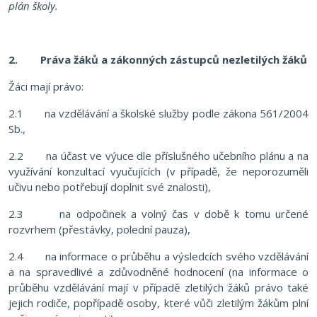
plán školy.
2.
Práva žáků a zákonných zástupců nezletilých žáků
Žáci mají právo:
2.1 na vzdělávání a školské služby podle zákona 561/2004
Sb.,
2.2 na účast ve výuce dle příslušného učebního plánu a na
využívání konzultací vyučujících (v případě, že neporozuměli
učivu nebo potřebují doplnit své znalosti),
2.3 na odpočinek a volný čas v době k tomu určené
rozvrhem (přestávky, polední pauza),
2.4 na informace o průběhu a výsledcích svého vzdělávání
a na spravedlivé a zdůvodněné hodnocení (na informace o
průběhu vzdělávání mají v případě zletilých žáků právo také
jejich rodiče, popřípadě osoby, které vůči zletilým žákům plní