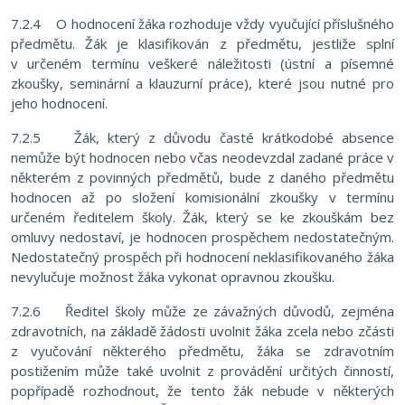
7.2.4 O hodnocení žáka rozhoduje vždy vyučující příslušného
předmětu. Žák je klasifikován z předmětu, jestliže splní
v určeném termínu veškeré náležitosti (ústní a písemné
zkoušky, seminární a klauzurní práce), které jsou nutné pro
jeho hodnocení.
7.2.5 Žák, který z důvodu časté krátkodobé absence
nemůže být hodnocen nebo včas neodevzdal zadané práce v
některém z povinných předmětů, bude z daného předmětu
hodnocen až po složení komisionální zkoušky v termínu
určeném ředitelem školy. Žák, který se ke zkouškám bez
omluvy nedostaví, je hodnocen prospěchem nedostatečným.
Nedostatečný prospěch při hodnocení neklasifikovaného žáka
nevylučuje možnost žáka vykonat opravnou zkoušku.
7.2.6 Ředitel školy může ze závažných důvodů, zejména
zdravotních, na základě žádosti uvolnit žáka zcela nebo zčásti
z vyučování některého předmětu, žáka se zdravotním
postižením může také uvolnit z provádění určitých činností,
popřípadě rozhodnout, že tento žák nebude v některých