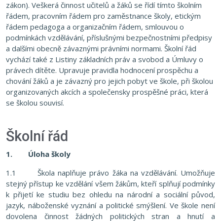
zákon). Veškerá činnost učitelů a žáků se řídí tímto školním
řádem, pracovním řádem pro zaměstnance školy, etickým
řádem pedagoga a organizačním řádem, smlouvou o
podmínkách vzdělávání, příslušnými bezpečnostními předpisy
a dalšími obecně závaznými právními normami. Školní řád
vychází také z Listiny základních práv a svobod a Úmluvy o
právech dítěte. Upravuje pravidla hodnocení prospěchu a
chování žáků a je závazný pro jejich pobyt ve škole, při školou
organizovaných akcích a společensky prospěšné práci, která
se školou souvisí.
Školní řád
1.
Úloha školy
1.1 Škola naplňuje právo žáka na vzdělávání. Umožňuje
stejný přístup ke vzdělání všem žákům, kteří splňují podmínky
k přijetí ke studiu bez ohledu na národní a sociální původ,
jazyk, náboženské vyznání a politické smýšlení. Ve škole není
dovolena činnost žádných politických stran a hnutí a