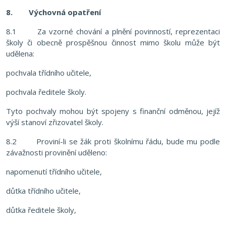
8. Výchovná opatření
8.1 Za vzorné chování a plnění povinností, reprezentaci
školy či obecně prospěšnou činnost mimo školu může být
udělena:
pochvala třídního učitele,
pochvala ředitele školy.
Tyto pochvaly mohou být spojeny s finanční odměnou, jejíž
výší stanoví zřizovatel školy.
8.2 Proviní-li se žák proti školnímu řádu, bude mu podle
závažnosti provinění uděleno:
napomenutí třídního učitele,
důtka třídního učitele,
důtka ředitele školy,