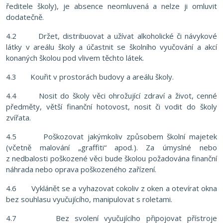
ředitele školy), je absence neomluvená a nelze ji omluvit
dodatečně.
4.2 Držet, distribuovat a užívat alkoholické či návykové
látky v areálu školy a účastnit se školního vyučování a akcí
konaných školou pod vlivem těchto látek.
4.3 Kouřit v prostorách budovy a areálu školy.
4.4 Nosit do školy věci ohrožující zdraví a život, cenné
předměty, větší finanční hotovost, nosit či vodit do školy
zvířata.
4.5 Poškozovat jakýmkoliv způsobem školní majetek
(včetně malování „graffiti“ apod.). Za úmyslné nebo
z nedbalosti poškozené věci bude školou požadována finanční
náhrada nebo oprava poškozeného zařízení.
4.6 Vyklánět se a vyhazovat cokoliv z oken a otevírat okna
bez souhlasu vyučujícího, manipulovat s roletami.
4.7 Bez svolení vyučujícího připojovat přístroje