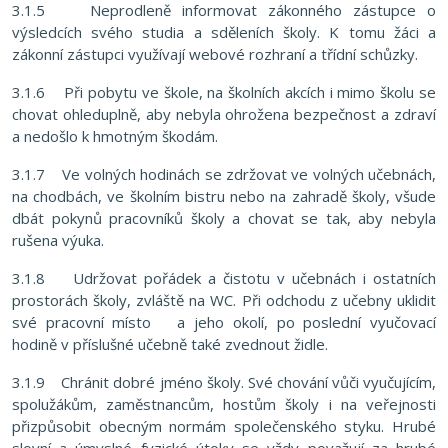
3.1.5 Neprodleně informovat zákonného zástupce o
výsledcích svého studia a sděleních školy. K tomu žáci a
zákonní zástupci využívají webové rozhraní a třídní schůzky.
3.1.6 Při pobytu ve škole, na školních akcích i mimo školu se
chovat ohleduplně, aby nebyla ohrožena bezpečnost a zdraví
a nedošlo k hmotným škodám.
3.1.7 Ve volných hodinách se zdržovat ve volných učebnách,
na chodbách, ve školním bistru nebo na zahradě školy, všude
dbát pokynů pracovníků školy a chovat se tak, aby nebyla
rušena výuka.
3.1.8 Udržovat pořádek a čistotu v učebnách i ostatních
prostorách školy, zvláště na WC. Při odchodu z učebny uklidit
své pracovní místo a jeho okolí, po poslední vyučovací
hodině v příslušné učebně také zvednout židle.
3.1.9 Chránit dobré jméno školy. Své chování vůči vyučujícím,
spolužákům, zaměstnancům, hostům školy i na veřejnosti
přizpůsobit obecným normám společenského styku. Hrubé