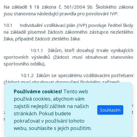
Na základě § 18 zákona č. 561/2004 Sb. Školského zákona
jsou stanovena následující pravidla pro povolování IVP:
10.1 Individuální vzdělávací plán (IVP) povoluje ředitel školy
na základě písemné žádosti zákonného zástupce nezletilého
žáka, případně žádosti zletilého žáka:
10.1.1 žákům, kteří dosahují trvale vynikajících
sportovních výsledků (žádost musí obsahovat stanovisko
sportovního oddílu),
10.1.2 žákům se speciálnímu vzdělávacími potřebami
(žádost musí obsahovat doporučení školského zařízení),
Používáme cookies!
Tento web
10.1.3 žákům s mimořádným nadáním,
používá cookies, abychom vám
10.1.4 žákům dlouhodobě nemocným, příp. žákyním
zajistili nejlepší zážitek na našich
Souhlasím
z důvodu těhotenství a mateřství (žádost musí obsahovat
stránkách. Pokud budete
doporučení lékaře),
pokračovat v používání tohoto
webu, souhlasíte s jejich použitím.
10.1.5 žákům z jiných závažných důvodů;