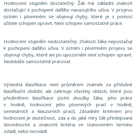
Hodnocení stupněm dostatečný: Žák má základní znalosti
dostačující k pochopení dalšího navazujícího učiva. V projevu
ústním i písemném se objevují chyby, které je s pomocí
učitele schopen opravit. Není schopen samostatné práce.
Hodnocení stupněm nedostatečný: Znalosti žáka nepostačují
k pochopení dalšího učiva. V ústním i písemném projevu se
objevují chyby, které ani po upozornění není schopen opravit.
Nedokáže samostatně pracovat.
Výsledná klasifikace není průměrem známek za příslušné
klasifikační období, ale zahrnuje všechny oblasti, které jsou
předmětem klasifikace (ústní zkoušky žáka, jeho práce
v hodině, hodnocení jeho písemných prací v hodině,
seminárních a klauzurních prací). Zásadním kritériem pro
hodnocení je skutečnost, zda a do jaké míry žák předepsaná
dovednostní a znalostní kritéria ve stanoveném termínu
zvládl, nebo nezvládl.