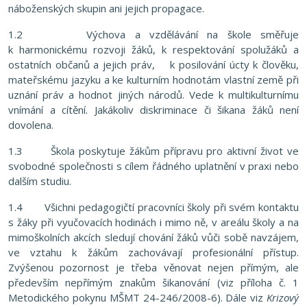
náboženských skupin ani jejich propagace.
1.2 Výchova a vzdělávání na škole směřuje
k harmonickému rozvoji žáků, k respektování spolužáků a
ostatních občanů a jejich práv, k posilování úcty k člověku,
mateřskému jazyku a ke kulturním hodnotám vlastní země při
uznání práv a hodnot jiných národů. Vede k multikulturnímu
vnímání a cítění. Jakákoliv diskriminace či šikana žáků není
dovolena.
1.3 Škola poskytuje žákům přípravu pro aktivní život ve
svobodné společnosti s cílem řádného uplatnění v praxi nebo
dalším studiu.
1.4 Všichni pedagogičtí pracovníci školy při svém kontaktu
s žáky při vyučovacích hodinách i mimo ně, v areálu školy a na
mimoškolních akcích sledují chování žáků vůči sobě navzájem,
ve vztahu k žákům zachovávají profesionální přístup.
Zvýšenou pozornost je třeba věnovat nejen přímým, ale
především nepřímým znakům šikanování (viz příloha č. 1
Metodického pokynu MŠMT 24-246/2008-6). Dále viz
Krizový