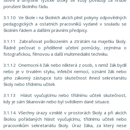
slovní a úmyslné fyzické útoky se vždy považují za hrubé
porušení školního řádu.
3.1.10 Ve škole i na školních akcích plnit pokyny odpovědných
pedagogických a ostatních pracovníků vydané v souladu se
školním řádem a dalšími právními předpisy.
3.1.11 Zabraňovat poškozením a ztrátám na majetku školy.
Řádně pečovat o přidělené učební pomůcky, zejména o
fotografickou, filmovou a další multimediální techniku.
3.1.12 Onemocní-li žák nebo některá z osob, s nimiž žák bydlí
nebo je v trvalém styku, infekční nemocí, oznámí žák nebo
jeho zákonný zástupce tuto skutečnost ihned sekretariátu
školy nebo třídnímu učiteli.
3.1.13 Hlásit vyučujícímu nebo třídnímu učiteli skutečnost,
kdy je sám šikanován nebo byl svědkem dané situace.
3.1.14. Všechny úrazy vzniklé v prostorách školy a při akcích
školou pořádaných hlásit vyučujícímu, třídnímu učiteli nebo
pracovníkům sekretariátu školy. Úraz žáka, za který nese