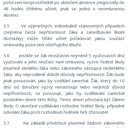
potvrzení bezprostředně po ukončení absence (nejpozději do
48 hodin) třídnímu učiteli, jinak se jedná o neomluvenou
absenci.
5.5 Ve výjimečných, individuálně stanovených případech
(zejména častá nepřítomnost žáka a zanedbávání školní
docházky) může třídní učitel požadovat jakou součást
omluvenky potvrzení ošetřujícího lékaře.
5.6 Jestliže se žák nezúčastní nejméně 5 vyučovacích dnů
vyučování a jeho neúčast není omluvena, vyzve ředitel školy
písemně zletilého žáka nebo zákonného zástupce nezletilého
žáka, aby neprodleně doložil důvody nepřítomnosti. Žák bude
jinak posuzován, jako by vzdělání zanechal. Žák, který do 10
dnů od doručení výzvy nenastoupí nebo nedoloží důvod
nepřítomnosti, se posuzuje, jako by vzdělávání zanechal
posledním dnem této lhůty. Tímto dnem přestává být žákem
školy. O ukončení vzdělávání rozhodne ředitel školy, případné
odvolání žáka proti rozhodnutí ředitele řeší zřizovatel.
5.7 Na základě předchozí písemné žádosti zákonného