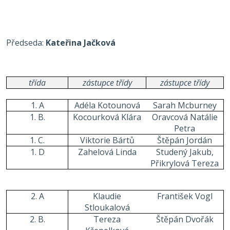
Předseda:
Kateřina Jačková
třída
zástupce třídy
zástupce třídy
1. A
Adéla Kotounová
Sarah Mcburney
1. B.
Kocourková Klára
Oravcová Natálie
Petra
1. C.
Viktorie Bártů
Štěpán Jordán
1. D
Zahelová Linda
Studený Jakub,
Přikrylová Tereza
2. A
Klaudie
František Vogl
Stloukalová
2. B.
Tereza
Štěpán Dvořák