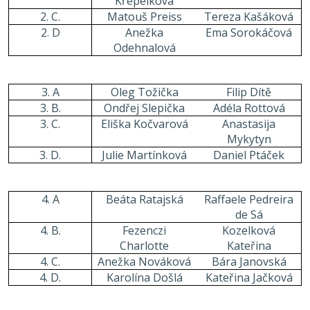
Křepelková
2. C.
Matouš Preiss
Tereza Kašáková
2. D
Anežka
Ema Sorokáčová
Odehnalová
3. A
Oleg Tožička
Filip Dítě
3. B.
Ondřej Slepička
Adéla Rottová
3. C.
Eliška Kočvarová
Anastasija
Mykytyn
3. D.
Julie Martínková
Daniel Ptáček
4. A
Beáta Ratajská
Raffaele Pedreira
de Sá
4. B.
Fezenczi
Kozelková
Charlotte
Kateřina
4. C.
Anežka Nováková
Bára Janovská
4. D.
Karolína Došlá
Kateřina Jačková