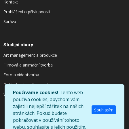
Kontakt
Prohlášení o přístupnosti
Správa
Studijní obory
Art management a produkce
Filmová a animační tvorba
Foto a videotvorba
Počítačová grafika a animace
Používáme cookies!
Tento web
Výtvarnictví a užitý design
používá cookies, abychom vám
zajistili nejlepší zážitek na našich
Souhlasím
stránkách. Pokud budete
pokračovat v používání tohoto
©
Copyright
UpConstruction
All Rights Reserved
webu, souhlasíte s jejich použitím.