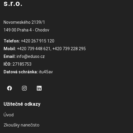
s.r.o.
Novomeského 2139/1
149 00 Praha 4 - Chodov
Telefon:
+420 267 915 120
Mobil:
+420 739 448 621, +420 739 228 295
Email:
info@eduso.cz
IČO:
27185753
Datová schránka:
itu45av
Užitečné odkazy
Úvod
Zkoušky nanečisto