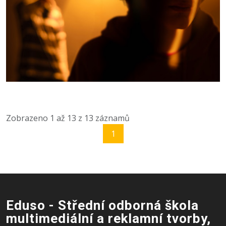
Zobrazeno
1
až
13
z
13
záznamů
1
Eduso - Střední odborná škola
multimediální a reklamní tvorby,