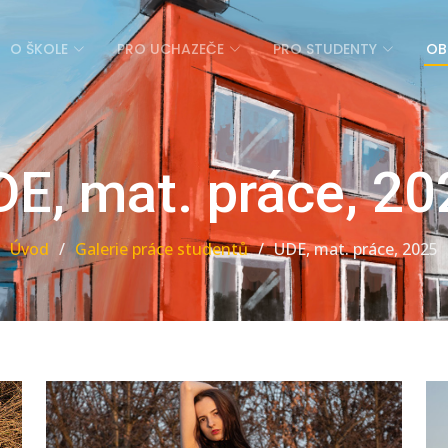
O ŠKOLE
PRO UCHAZEČE
PRO STUDENTY
OB
DE, mat. práce, 20
Úvod
Galerie práce studentů
UDE, mat. práce, 2025