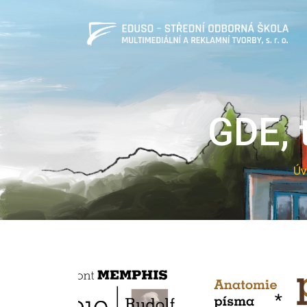
GDE, 
Úv