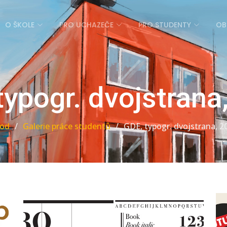
O ŠKOLE
PRO UCHAZEČE
PRO STUDENTY
OB
typogr. dvojstrana
od
Galerie práce studentů
GDE, typogr. dvojstrana, 2