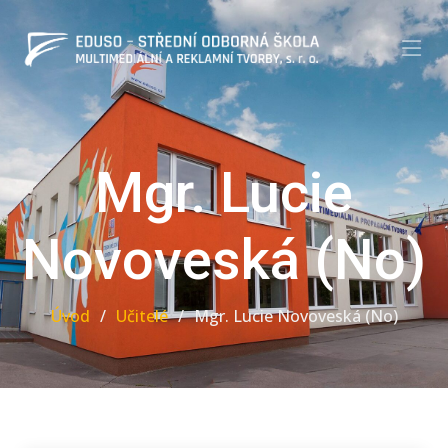
Mgr. Lucie
Novoveská (No)
Úvod
Učitelé
Mgr. Lucie Novoveská (No)