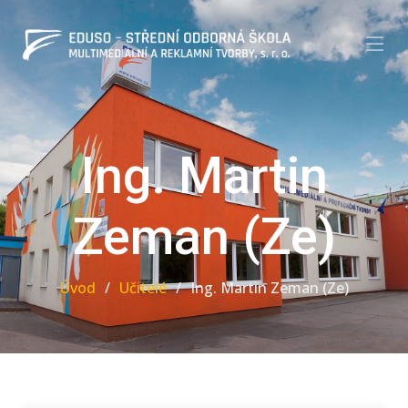
Ing. Martin
Zeman (Ze)
Úvod
Učitelé
Ing. Martin Zeman (Ze)