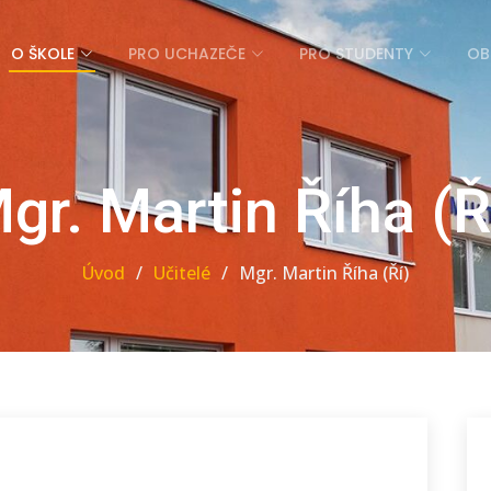
O ŠKOLE
PRO UCHAZEČE
PRO STUDENTY
OB
gr. Martin Říha (Ř
Úvod
Učitelé
Mgr. Martin Říha (Ří)